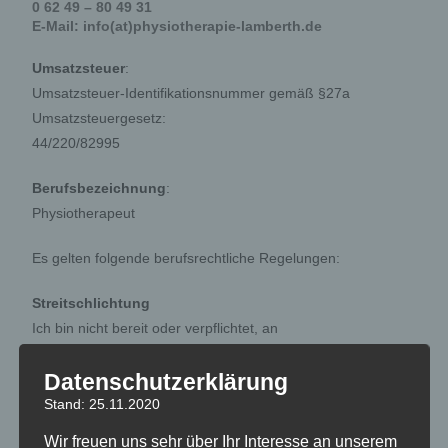
0 62 49 – 80 49 31
E-Mail: info(at)physiotherapie-lamberth.de
Umsatzsteuer
:
Umsatzsteuer-Identifikationsnummer gemäß §27a
Umsatzsteuergesetz:
44/220/82995
Berufsbezeichnung
:
Physiotherapeut
Es gelten folgende berufsrechtliche Regelungen:
Streitschlichtung
Ich bin nicht bereit oder verpflichtet, an
Streitbeilegungsverfahren vor einer
Datenschutzerklärung
Verbraucherschlichtungsstelle teilzunehmen.
Stand: 25.11.2020
Haftung für Inhalte
Wir freuen uns sehr über Ihr Interesse an unserem