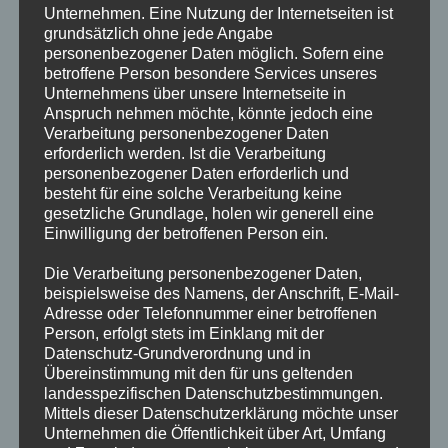
Als Diensteanbieter bin ich gemäß § 7 Abs.1 TMG für
Unternehmen. Eine Nutzung der Internetseiten ist
eigene Inhalte auf diesen Seiten nach den allgemeinen
grundsätzlich ohne jede Angabe
Gesetzen verantwortlich. Nach §§ 8 bis 10 TMG bin ich als
personenbezogener Daten möglich. Sofern eine
betroffene Person besondere Services unseres
Diensteanbieter jedoch nicht verpflichtet, übermittelte oder
Unternehmens über unsere Internetseite in
gespeicherte fremde Informationen zu überwachen oder
Anspruch nehmen möchte, könnte jedoch eine
nach Umständen zu forschen, die auf eine rechtswidrige
Verarbeitung personenbezogener Daten
Tätigkeit hinweisen. Verpflichtungen zur Entfernung oder
erforderlich werden. Ist die Verarbeitung
personenbezogener Daten erforderlich und
Sperrung der Nutzung von Informationen nach den
besteht für eine solche Verarbeitung keine
allgemeinen Gesetzen bleiben hiervon unberührt. Eine
gesetzliche Grundlage, holen wir generell eine
diesbezügliche Haftung ist jedoch erst ab dem Zeitpunkt der
Einwilligung der betroffenen Person ein.
Kenntnis einer konkreten Rechtsverletzung möglich. Bei
Die Verarbeitung personenbezogener Daten,
Bekanntwerden von entsprechenden Rechtsverletzungen
beispielsweise des Namens, der Anschrift, E-Mail-
werde ich diese Inhalte umgehend entfernen.
Adresse oder Telefonnummer einer betroffenen
Person, erfolgt stets im Einklang mit der
Haftung für Links
Datenschutz-Grundverordnung und in
Mein Angebot enthält Links zu externen Websites Dritter, auf
Übereinstimmung mit den für uns geltenden
landesspezifischen Datenschutzbestimmungen.
deren Inhalte ich keinen Einfluss habe. Deshalb kann ich für
Mittels dieser Datenschutzerklärung möchte unser
diese fremden Inhalte auch keine Gewähr übernehmen. Für
Unternehmen die Öffentlichkeit über Art, Umfang
die Inhalte der verlinkten Seiten ist stets der jeweilige