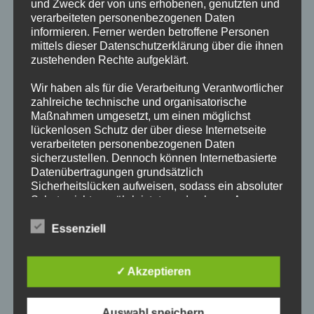
und Zweck der von uns erhobenen, genutzten und
Anbieter oder Betreiber der Seiten verantwortlich.
verarbeiteten personenbezogenen Daten
informieren. Ferner werden betroffene Personen
Die verlinkten Seiten wurden zum Zeitpunkt der Verlinkung
mittels dieser Datenschutzerklärung über die ihnen
auf mögliche Rechtsverstöße überprüft. Rechtswidrige
zustehenden Rechte aufgeklärt.
Inhalte waren zum Zeitpunkt der Verlinkung nicht erkennbar.
Eine permanente inhaltliche Kontrolle der verlinkten Seiten
Wir haben als für die Verarbeitung Verantwortlicher
zahlreiche technische und organisatorische
ist jedoch ohne konkrete Anhaltspunkte einer
Maßnahmen umgesetzt, um einen möglichst
Rechtsverletzung nicht zumutbar. Bei Bekanntwerden von
lückenlosen Schutz der über diese Internetseite
Rechtsverletzungen werde ich derartige Links umgehend
verarbeiteten personenbezogenen Daten
entfernen.
sicherzustellen. Dennoch können Internetbasierte
Datenübertragungen grundsätzlich
Sicherheitslücken aufweisen, sodass ein absoluter
Urheberrecht
Schutz nicht gewährleistet werden kann. Aus
Die durch den Seitenbetreiber erstellten Inhalte und Werke
diesem Grund steht es jeder betroffenen Person
auf diesen Seiten unterliegen dem deutschen Urheberrecht.
frei, personenbezogene Daten auch auf
Essenziell
Die Vervielfältigung, Bearbeitung, Verbreitung und jede Art
alternativen Wegen, beispielsweise telefonisch, an
uns zu übermitteln.
der Verwertung außerhalb der Grenzen des Urheberrechtes
✓ Akzeptieren
bedürfen der schriftlichen Zustimmung des jeweiligen Autors
Begriffsbestimmungen
bzw. Erstellers. Downloads und Kopien dieser Seite sind nur
für den privaten, nicht kommerziellen Gebrauch gestattet.
Die Datenschutzerklärung beruht auf den
Auswahl speichern